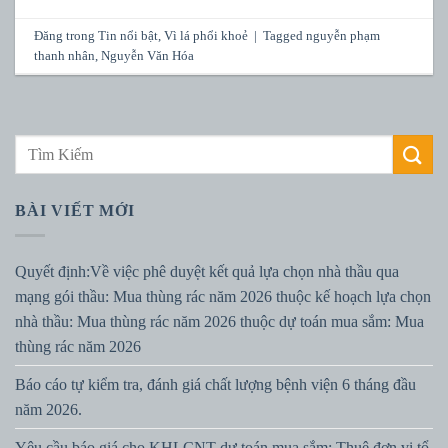
Đăng trong
Tin nổi bật
,
Vì lá phổi khoẻ
|
Tagged
nguyễn phạm
thanh nhân
,
Nguyễn Văn Hóa
BÀI VIẾT MỚI
Quyết định:Về việc phê duyệt kết quả lựa chọn nhà thầu qua
mạng gói thầu: Mua thùng rác năm 2026 thuộc kế hoạch lựa chọn
nhà thầu: Mua thùng rác năm 2026 thuộc dự toán mua sắm: Mua
thùng rác năm 2026
Báo cáo tự kiểm tra, đánh giá chất lượng bệnh viện 6 tháng đầu
năm 2026.
Yêu cầu báo giá cho KHLCNT dự toán mua sắm: Thuê đơn vị tổ