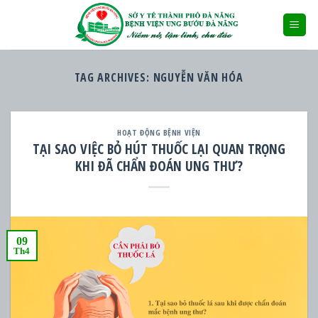
Skip
to
content
TAG ARCHIVES:
NGUYỄN VĂN HÓA
HOẠT ĐỘNG BỆNH VIỆN
TẠI SAO VIỆC BỎ HÚT THUỐC LẠI QUAN TRỌNG
KHI ĐÃ CHẨN ĐOÁN UNG THƯ?
09
Th4