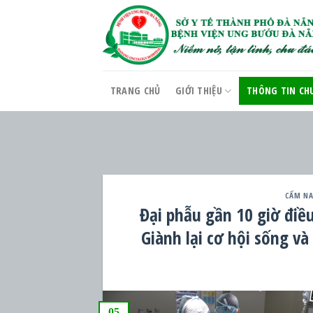
Skip
to
content
TRANG CHỦ
GIỚI THIỆU
THÔNG TIN CH
CẨM NA
Đại phẫu gần 10 giờ điề
Giành lại cơ hội sống v
05