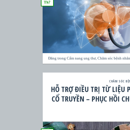
Th7
Đăng trong
Cẩm nang ung thư
,
Chăm sóc bệnh nhân
CHĂM SÓC BỆ
HỖ TRỢ ĐIỀU TRỊ TỪ LIỆU
CỔ TRUYỀN – PHỤC HỒI C