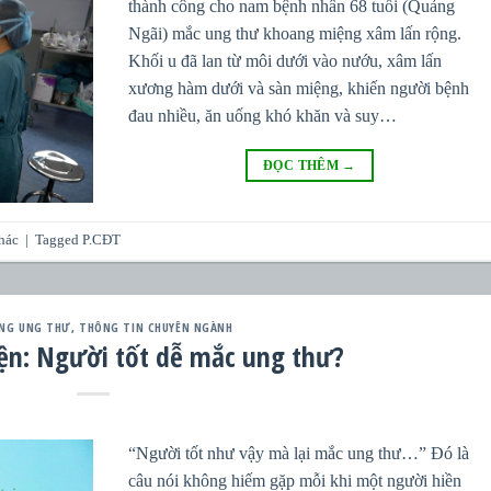
thành công cho nam bệnh nhân 68 tuổi (Quảng
Ngãi) mắc ung thư khoang miệng xâm lấn rộng.
Khối u đã lan từ môi dưới vào nướu, xâm lấn
xương hàm dưới và sàn miệng, khiến người bệnh
đau nhiều, ăn uống khó khăn và suy…
ĐỌC THÊM
→
hác
|
Tagged
P.CĐT
NG UNG THƯ
,
THÔNG TIN CHUYÊN NGÀNH
ện: Người tốt dễ mắc ung thư?
“Người tốt như vậy mà lại mắc ung thư…” Đó là
câu nói không hiếm gặp mỗi khi một người hiền