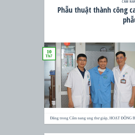
CẨM NA
Phẫu thuật thành công ca
phẫ
10
Th7
Đăng trong
Cẩm nang ung thư giáp
,
HOẠT ĐỘNG B