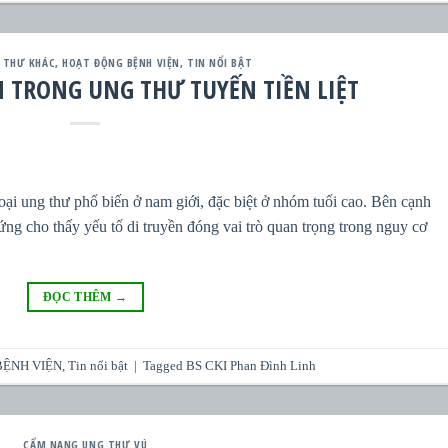
 THƯ KHÁC
,
HOẠT ĐỘNG BỆNH VIỆN
,
TIN NỔI BẬT
N TRONG UNG THƯ TUYẾN TIỀN LIỆT
loại ung thư phổ biến ở nam giới, đặc biệt ở nhóm tuổi cao. Bên cạnh
ứng cho thấy yếu tố di truyền đóng vai trò quan trọng trong nguy cơ
ĐỌC THÊM
→
BỆNH VIỆN
,
Tin nổi bật
|
Tagged
BS CKI Phan Đình Linh
CẨM NANG UNG THƯ VÚ