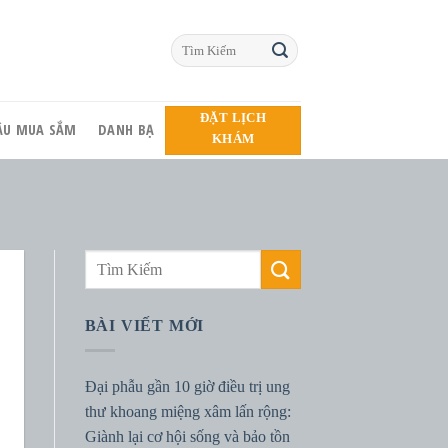
ĐẶT LỊCH
HẦU MUA SẮM
DANH BẠ
KHÁM
BÀI VIẾT MỚI
Đại phẫu gần 10 giờ điều trị ung
thư khoang miệng xâm lấn rộng:
Giành lại cơ hội sống và bảo tồn