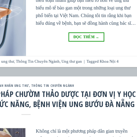
biên soạn nhằm giúp bạn hiểu rõ hơn về ung thư
biểu mô tế bào gan một trong những loại ung thư
phổ biến tại Việt Nam. Chúng tôi tin rằng khi bạn
hiểu đúng về bệnh, bạn sẽ đồng hành cùng bác sĩ…
ĐỌC THÊM
→
 ung thư
,
Thông Tin Chuyên Ngành
,
Ung thư gan
|
Tagged
Khoa Nội 4
NH NHÂN UNG THƯ
,
THÔNG TIN CHUYÊN NGÀNH
 PHÁP CHƯỜM THẢO DƯỢC TẠI ĐƠN VỊ Y HỌC
HỨC NĂNG, BỆNH VIỆN UNG BƯỚU ĐÀ NẴNG
Không chỉ là một phương pháp dân gian truyền