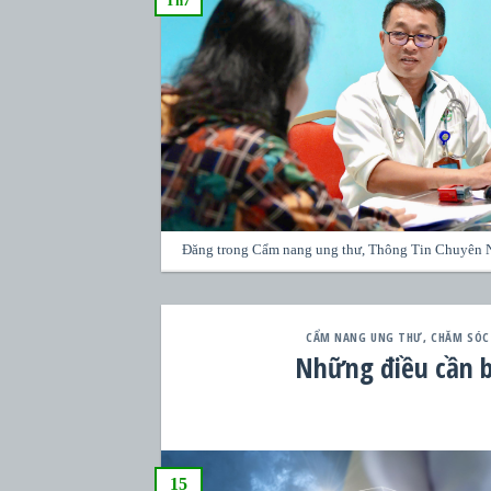
Th7
Đăng trong
Cẩm nang ung thư
,
Thông Tin Chuyên 
CẨM NANG UNG THƯ
,
CHĂM SÓC
Những điều cần b
15