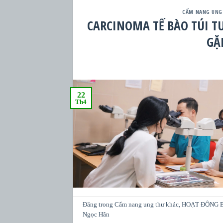
CẨM NANG UNG
CARCINOMA TẾ BÀO TÚI T
GẶ
22
Th4
Đăng trong
Cẩm nang ung thư khác
,
HOẠT ĐỘNG 
Ngọc Hân