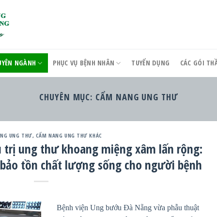
UYÊN NGÀNH
PHỤC VỤ BỆNH NHÂN
TUYỂN DỤNG
CÁC GÓI T
CHUYÊN MỤC:
CẨM NANG UNG THƯ
NG UNG THƯ
,
CẨM NANG UNG THƯ KHÁC
u trị ung thư khoang miệng xâm lấn rộng:
à bảo tồn chất lượng sống cho người bệnh
Bệnh viện Ung bướu Đà Nẵng vừa phẫu thuật