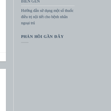
BIẾN GEN
Hướng dẫn sử dụng một số thuốc
điều trị nội tiết cho bệnh nhân
ngoại trú
PHẢN HỒI GẦN ĐÂY