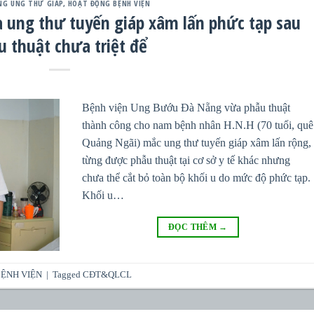
NG UNG THƯ GIÁP
,
HOẠT ĐỘNG BỆNH VIỆN
 ung thư tuyến giáp xâm lấn phức tạp sau
u thuật chưa triệt để
Bệnh viện Ung Bướu Đà Nẵng vừa phẫu thuật
thành công cho nam bệnh nhân H.N.H (70 tuổi, quê
Quảng Ngãi) mắc ung thư tuyến giáp xâm lấn rộng,
từng được phẫu thuật tại cơ sở y tế khác nhưng
chưa thể cắt bỏ toàn bộ khối u do mức độ phức tạp.
Khối u…
ĐỌC THÊM
→
ỆNH VIỆN
|
Tagged
CĐT&QLCL