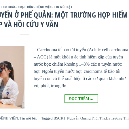
 THƯ KHÁC
,
HOẠT ĐỘNG BỆNH VIỆN
,
TIN NỔI BẬT
UYẾN Ở PHẾ QUẢN: MỘT TRƯỜNG HỢP HIẾM
P VÀ HỒI CỨU Y VĂN
Carcinoma tế bào túi tuyến (Acinic cell carcinoma
– ACC) là một khối u ác tính hiếm gặp của tuyến
nước bọt; chiếm khoảng 1–3% các u tuyến nước
bọt. Ngoài tuyến nước bọt, carcinoma tế bào túi
tuyến còn có thể xuất hiện ở các cơ quan khác như
vú, phổi, trong đó…
ĐỌC THÊM
→
BỆNH VIỆN
,
Tin nổi bật
|
Tagged
BSCK1. Nguyễn Quang Phú
,
Ths.Bs Trương Thị