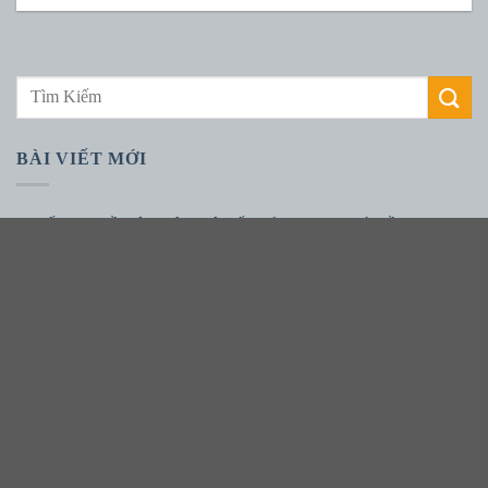
BÀI VIẾT MỚI
Quyết định:Về việc phê duyệt kết quả lựa chọn nhà thầu qua
mạng gói thầu: Mua thùng rác năm 2026 thuộc kế hoạch lựa chọn
nhà thầu: Mua thùng rác năm 2026 thuộc dự toán mua sắm: Mua
thùng rác năm 2026
Báo cáo tự kiểm tra, đánh giá chất lượng bệnh viện 6 tháng đầu
năm 2026.
Yêu cầu báo giá cho KHLCNT dự toán mua sắm: Thuê đơn vị tổ
chức Hội nghị chuyên đề ung thư vú ở phụ nữ trẻ.
Đại phẫu gần 10 giờ điều trị ung thư khoang miệng xâm lấn rộng: