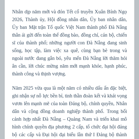
Nhân dịp năm mới và đón Tết cổ truyền Xuân Bính Ngọ
2026, Thành ủy, Hội đồng nhân dân, Ủy ban nhân dân,
Ủy ban Mặt trận Tổ quốc Việt Nam thành phố Đà Nẵng
thân ái gửi đến toàn thể đồng bào, đồng chí, cán bộ, chiến
sĩ của thành phố; những người con Đà Nẵng đang sinh
sống, học tập, làm việc xa quê, cùng bạn bè trong và
ngoài nước đang gắn bó, yêu mến Đà Nẵng lời thăm hỏi
ân cần, lời chúc mừng năm mới mạnh khỏe, hạnh phúc,
thành công và thịnh vượng.
Năm 2025 vừa qua là một năm có nhiều dấu ấn đặc biệt,
ghi nhận sự nỗ lực bền bỉ, tinh thần đoàn kết và khát vọng
vươn lên mạnh mẽ của toàn Đảng bộ, chính quyền, Nhân
dân và cộng đồng doanh nghiệp thành phố. Trong bối
cảnh hợp nhất Đà Nẵng – Quảng Nam và triển khai mô
hình chính quyền địa phương 2 cấp, tổ chức đại hội đảng
bộ các cấp và Đại hội đại biểu lần thứ I Đảng bộ thành