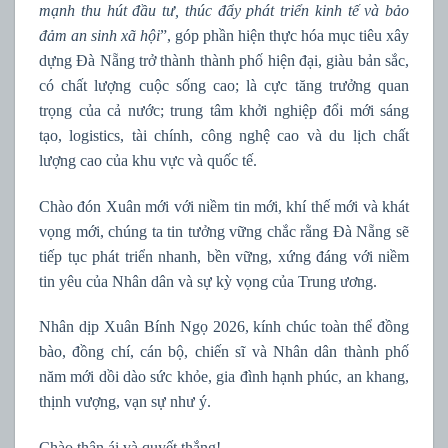
mạnh thu hút đầu tư, thúc đẩy phát triển kinh tế và bảo
đảm an sinh xã hội
”, góp phần hiện thực hóa mục tiêu xây
dựng Đà Nẵng trở thành thành phố hiện đại, giàu bản sắc,
có chất lượng cuộc sống cao; là cực tăng trưởng quan
trọng của cả nước; trung tâm khởi nghiệp đổi mới sáng
tạo, logistics, tài chính, công nghệ cao và du lịch chất
lượng cao của khu vực và quốc tế.
Chào đón Xuân mới với niềm tin mới, khí thế mới và khát
vọng mới, chúng ta tin tưởng vững chắc rằng Đà Nẵng sẽ
tiếp tục phát triển nhanh, bền vững, xứng đáng với niềm
tin yêu của Nhân dân và sự kỳ vọng của Trung ương.
Nhân dịp Xuân Bính Ngọ 2026, kính chúc toàn thể đồng
bào, đồng chí, cán bộ, chiến sĩ và Nhân dân thành phố
năm mới dồi dào sức khỏe, gia đình hạnh phúc, an khang,
thịnh vượng, vạn sự như ý.
Chào thân ái và quyết thắng!