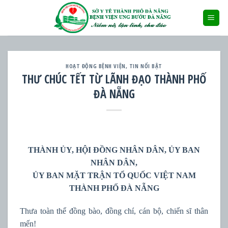
Skip
to
content
HOẠT ĐỘNG BỆNH VIỆN
,
TIN NỔI BẬT
THƯ CHÚC TẾT TỪ LÃNH ĐẠO THÀNH PHỐ
ĐÀ NẴNG
THÀNH ỦY, HỘI ĐỒNG NHÂN DÂN, ỦY BAN
NHÂN DÂN,
ỦY BAN MẶT TRẬN TỔ QUỐC VIỆT NAM
THÀNH PHỐ ĐÀ NẴNG
Thưa toàn thể đồng bào, đồng chí, cán bộ, chiến sĩ thân
mến!