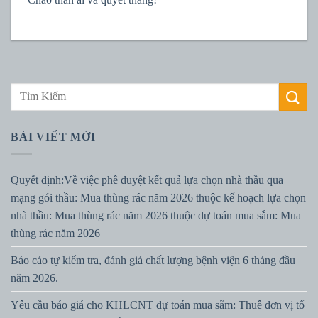
BÀI VIẾT MỚI
Quyết định:Về việc phê duyệt kết quả lựa chọn nhà thầu qua
mạng gói thầu: Mua thùng rác năm 2026 thuộc kế hoạch lựa chọn
nhà thầu: Mua thùng rác năm 2026 thuộc dự toán mua sắm: Mua
thùng rác năm 2026
Báo cáo tự kiểm tra, đánh giá chất lượng bệnh viện 6 tháng đầu
năm 2026.
Yêu cầu báo giá cho KHLCNT dự toán mua sắm: Thuê đơn vị tổ