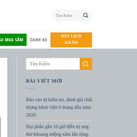
ĐẶT LỊCH
HẦU MUA SẮM
DANH BẠ
KHÁM
BÀI VIẾT MỚI
Báo cáo tự kiểm tra, đánh giá chất
lượng bệnh viện 6 tháng đầu năm
2026.
Đại phẫu gần 10 giờ điều trị ung
thư khoang miệng xâm lấn rộng: