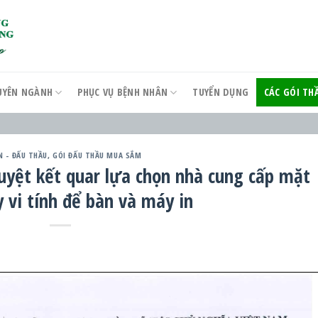
UYÊN NGÀNH
PHỤC VỤ BỆNH NHÂN
TUYỂN DỤNG
CÁC GÓI T
N - ĐẤU THẦU
,
GÓI ĐẤU THẦU MUA SẮM
duyệt kết quar lựa chọn nhà cung cấp mặt
 vi tính để bàn và máy in