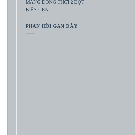
MANG ĐỒNG THỜI 2 ĐỘT
BIẾN GEN
PHẢN HỒI GẦN ĐÂY