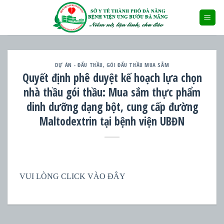
Skip
to
content
DỰ ÁN - ĐẤU THẦU
,
GÓI ĐẤU THẦU MUA SẮM
Quyết định phê duyệt kế hoạch lựa chọn
nhà thầu gói thầu: Mua sắm thực phẩm
dinh dưỡng dạng bột, cung cấp đường
Maltodextrin tại bệnh viện UBĐN
VUI LÒNG CLICK VÀO ĐÂY