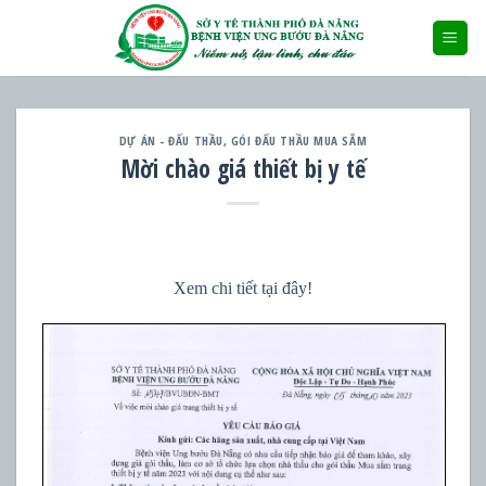
Skip
to
content
DỰ ÁN - ĐẤU THẦU
,
GÓI ĐẤU THẦU MUA SẮM
Mời chào giá thiết bị y tế
Xem chi tiết tại đây!