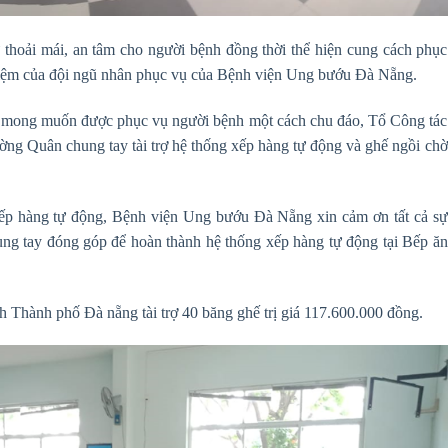
 thoải mái, an tâm cho người bệnh đồng thời thể hiện cung cách phục
hiệm của đội ngũ nhân phục vụ của Bệnh viện Ung bướu Đà Nẵng.
và mong muốn được phục vụ người bệnh một cách chu đáo, Tổ Công tác
ng Quân chung tay tài trợ hệ thống xếp hàng tự động và ghế ngồi chờ
xếp hàng tự động, Bệnh viện Ung bướu Đà Nẵng xin cảm ơn tất cả sự
g tay đóng góp để hoàn thành hệ thống xếp hàng tự động tại Bếp ăn
h Thành phố Đà nẵng tài trợ 40 băng ghế trị giá 117.600.000 đồng.