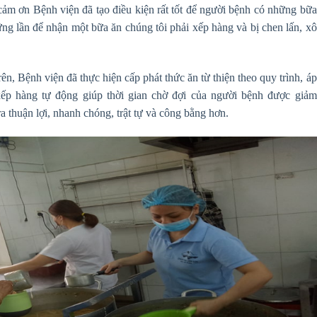
cảm ơn Bệnh viện đã tạo điều kiện rất tốt để người bệnh có những bữa
ng lần để nhận một bữa ăn chúng tôi phải xếp hàng và bị chen lấn, xô
n, Bệnh viện đã thực hiện cấp phát thức ăn từ thiện theo quy trình, áp
xếp hàng tự động giúp thời gian chờ đợi của người bệnh được giảm
ra thuận lợi, nhanh chóng, trật tự và công bằng hơn.