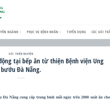
UYÊN NGÀNH
PHỤC VỤ BỆNH NHÂN
TUYỂN DỤNG
CÁC GÓI T
GÓC THIỆN NGUYỆN
ộng tại bếp ăn từ thiện Bệnh viện Ung
bướu Đà Nẵng.
u Đà Nẵng cung cấp trung bình mỗi ngày trên 2000 suất ăn cho