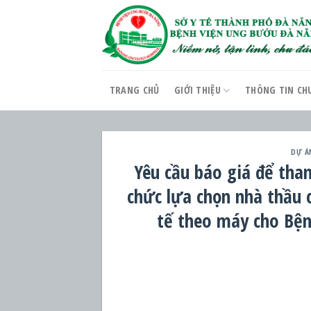
Skip
to
content
TRANG CHỦ
GIỚI THIỆU
THÔNG TIN CH
DỰ Á
Yêu cầu báo giá để tha
chức lựa chọn nhà thầu 
tế theo máy cho Bệ