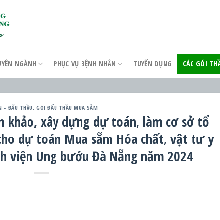
UYÊN NGÀNH
PHỤC VỤ BỆNH NHÂN
TUYỂN DỤNG
CÁC GÓI T
N - ĐẤU THẦU
,
GÓI ĐẤU THẦU MUA SẮM
m khảo, xây dựng dự toán, làm cơ sở tổ
cho dự toán Mua sẵm Hóa chất, vật tư y
nh viện Ung bướu Đà Nẵng năm 2024