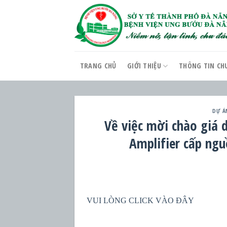
Skip
to
content
TRANG CHỦ
GIỚI THIỆU
THÔNG TIN CH
DỰ Á
Về việc mời chào giá 
Amplifier cấp ng
VUI LÒNG CLICK VÀO ĐÂY