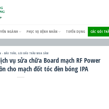
UYÊN NGÀNH
PHỤC VỤ BỆNH NHÂN
TUYỂN DỤNG
CÁC GÓI T
N - ĐẤU THẦU
,
GÓI ĐẤU THẦU MUA SẮM
dịch vụ sửa chữa Board mạch RF Power
uồn cho mạch đốt tóc đèn bóng IPA