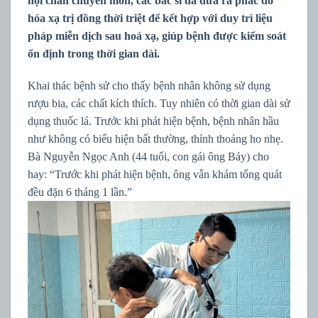
hội chẩn chuyên môn, các bác sĩ đã đưa ra phác đồ
hóa xạ trị đồng thời triệt để kết hợp với duy trì liệu
pháp miễn dịch sau hoá xạ, giúp bệnh được kiểm soát
ổn định trong thời gian dài.
Khai thác bệnh sử cho thấy bệnh nhân không sử dụng
rượu bia, các chất kích thích. Tuy nhiên có thời gian dài sử
dụng thuốc lá. Trước khi phát hiện bệnh, bệnh nhân hầu
như không có biểu hiện bất thường, thỉnh thoảng ho nhẹ.
Bà Nguyễn Ngọc Anh (44 tuổi, con gái ông Bảy) cho
hay: “Trước khi phát hiện bệnh, ông vẫn khám tổng quát
đều đặn 6 tháng 1 lần.”