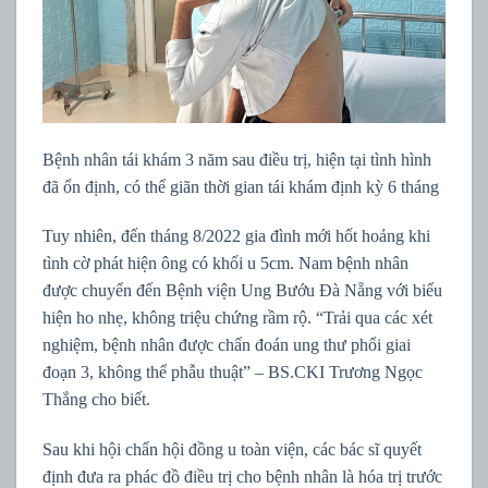
Bệnh nhân tái khám 3 năm sau điều trị, hiện tại tình hình
đã ổn định, có thể giãn thời gian tái khám định kỳ 6 tháng
Tuy nhiên, đến tháng 8/2022 gia đình mới hốt hoảng khi
tình cờ phát hiện ông có khối u 5cm. Nam bệnh nhân
được chuyển đến Bệnh viện Ung Bướu Đà Nẵng với biểu
hiện ho nhẹ, không triệu chứng rầm rộ. “Trải qua các xét
nghiệm, bệnh nhân được chẩn đoán ung thư phổi giai
đoạn 3, không thể phẫu thuật” – BS.CKI Trương Ngọc
Thắng cho biết.
Sau khi hội chẩn hội đồng u toàn viện, các bác sĩ quyết
định đưa ra phác đồ điều trị cho bệnh nhân là hóa trị trước