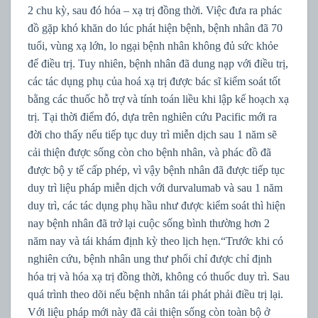
2 chu kỳ, sau đó hóa – xạ trị đồng thời. Việc đưa ra phác
đồ gặp khó khăn do lúc phát hiện bệnh, bệnh nhân đã 70
tuổi, vùng xạ lớn, lo ngại bệnh nhân không đủ sức khỏe
để điều trị. Tuy nhiên, bệnh nhân đã dung nạp với điều trị,
các tác dụng phụ của hoá xạ trị được bác sĩ kiểm soát tốt
bằng các thuốc hỗ trợ và tính toán liều khi lập kế hoạch xạ
trị. Tại thời điểm đó, dựa trên nghiên cứu Pacific mới ra
đời cho thấy nếu tiếp tục duy trì miễn dịch sau 1 năm sẽ
cải thiện được sống còn cho bệnh nhân, và phác đồ đã
được bộ y tế cấp phép, vì vậy bệnh nhân đã được tiếp tục
duy trì liệu pháp miễn dịch với durvalumab và sau 1 năm
duy trì, các tác dụng phụ hầu như được kiểm soát thì hiện
nay bệnh nhân đã trở lại cuộc sống bình thường hơn 2
năm nay và tái khám định kỳ theo lịch hẹn.“Trước khi có
nghiên cứu, bệnh nhân ung thư phổi chỉ được chỉ định
hóa trị và hóa xạ trị đồng thời, không có thuốc duy trì. Sau
quá trình theo dõi nếu bệnh nhân tái phát phải điều trị lại.
Với liệu pháp mới này đã cải thiện sống còn toàn bộ ở