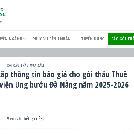
UYÊN NGÀNH
PHỤC VỤ BỆNH NHÂN
TUYỂN DỤNG
CÁC GÓI T
GÓI ĐẤU THẦU MUA SẮM
cấp thông tin báo giá cho gói thầu Thuê
h viện Ung bướu Đà Nẵng năm 2025-2026
Xem chi tiết tại đây!