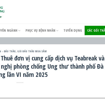
UYÊN NGÀNH
PHỤC VỤ BỆNH NHÂN
TUYỂN DỤNG
CÁC GÓI T
N - ĐẤU THẦU
,
GÓI ĐẤU THẦU MUA SẮM
 Thuê đơn vị cung cấp dịch vụ Teabreak và
i nghị phòng chống Ung thư thành phố Đà
ng lần VI năm 2025