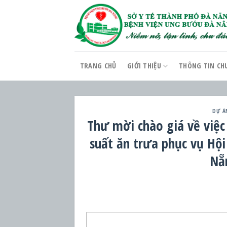
Skip
to
content
TRANG CHỦ
GIỚI THIỆU
THÔNG TIN CH
DỰ Á
Thư mời chào giá về việc
suất ăn trưa phục vụ Hộ
Nẵ