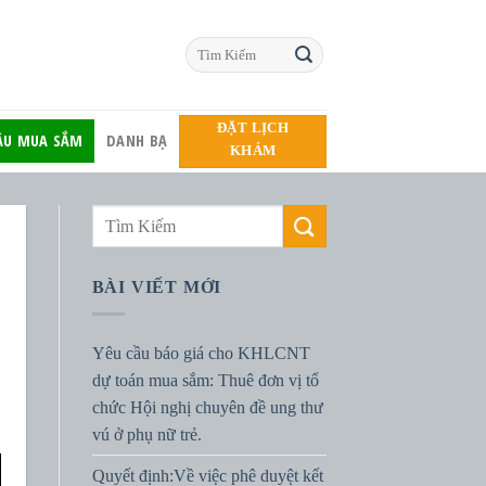
ĐẶT LỊCH
HẦU MUA SẮM
DANH BẠ
KHÁM
BÀI VIẾT MỚI
Yêu cầu báo giá cho KHLCNT
dự toán mua sắm: Thuê đơn vị tổ
chức Hội nghị chuyên đề ung thư
vú ở phụ nữ trẻ.
Quyết định:Về việc phê duyệt kết