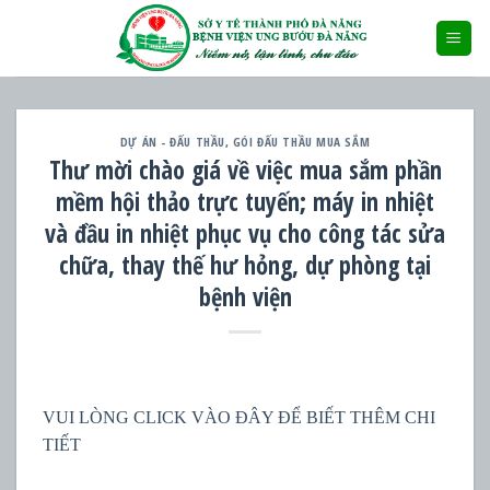
Skip
to
content
DỰ ÁN - ĐẤU THẦU
,
GÓI ĐẤU THẦU MUA SẮM
Thư mời chào giá về việc mua sắm phần
mềm hội thảo trực tuyến; máy in nhiệt
và đầu in nhiệt phục vụ cho công tác sửa
chữa, thay thế hư hỏng, dự phòng tại
bệnh viện
VUI LÒNG CLICK VÀO ĐÂY ĐỂ BIẾT THÊM CHI
TIẾT