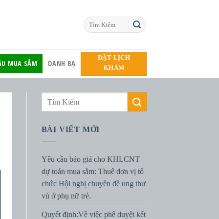
ĐẶT LỊCH
HẦU MUA SẮM
DANH BẠ
KHÁM
BÀI VIẾT MỚI
Yêu cầu báo giá cho KHLCNT
dự toán mua sắm: Thuê đơn vị tổ
chức Hội nghị chuyên đề ung thư
vú ở phụ nữ trẻ.
Quyết định:Về việc phê duyệt kết