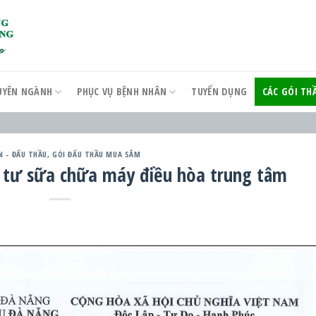
UYÊN NGÀNH
PHỤC VỤ BỆNH NHÂN
TUYỂN DỤNG
CÁC GÓI T
N - ĐẤU THẦU
,
GÓI ĐẤU THẦU MUA SẮM
 tư sữa chữa máy điều hòa trung tâm