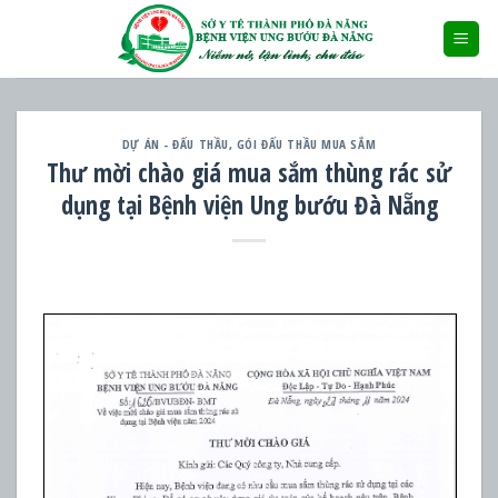
Skip
to
content
DỰ ÁN - ĐẤU THẦU
,
GÓI ĐẤU THẦU MUA SẮM
Thư mời chào giá mua sắm thùng rác sử
dụng tại Bệnh viện Ung bướu Đà Nẵng