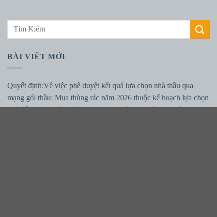
BÀI VIẾT MỚI
Quyết định:Về việc phê duyệt kết quả lựa chọn nhà thầu qua
mạng gói thầu: Mua thùng rác năm 2026 thuộc kế hoạch lựa chọn
nhà thầu: Mua thùng rác năm 2026 thuộc dự toán mua sắm: Mua
thùng rác năm 2026
Báo cáo tự kiểm tra, đánh giá chất lượng bệnh viện 6 tháng đầu
năm 2026.
Đại phẫu gần 10 giờ điều trị ung thư khoang miệng xâm lấn rộng:
Giành lại cơ hội sống và bảo tồn chất lượng sống cho người bệnh
Thư mời chào giá về việc cung cấp vật tư sửa chữa cơ sở hạ tầng
và chống thấm các khe lún tại Bệnh viện