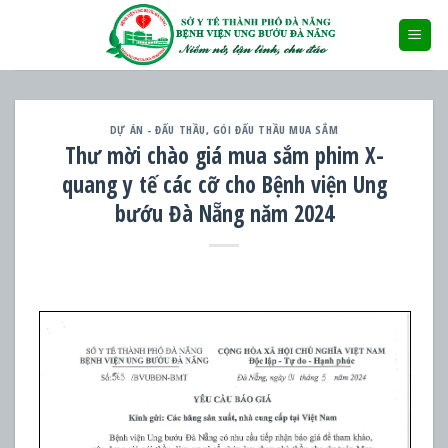
Skip
to
content
DỰ ÁN - ĐẤU THẦU
,
GÓI ĐẤU THẦU MUA SẮM
Thư mời chào giá mua sắm phim X-
quang y tế các cỡ cho Bệnh viện Ung
bướu Đà Nẵng năm 2024