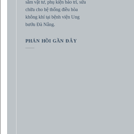
sắm vật tư, phụ kiện bảo trì, sửa
chữa cho hệ thống điều hòa
không khí tại bệnh viện Ung
bướu Đà Nẵng.
PHẢN HỒI GẦN ĐÂY