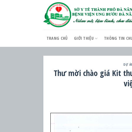
Skip
to
content
TRANG CHỦ
GIỚI THIỆU
THÔNG TIN CH
DỰ Á
Thư mời chào giá Kit th
vi