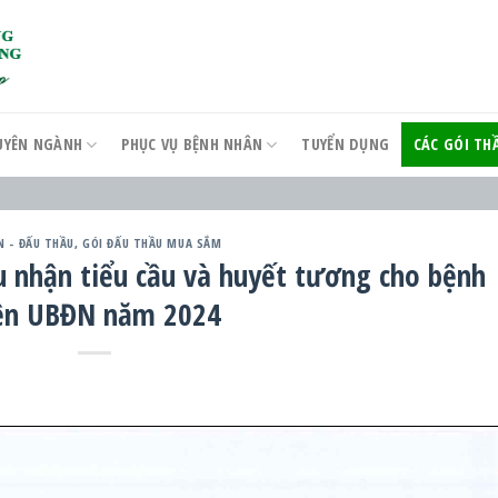
UYÊN NGÀNH
PHỤC VỤ BỆNH NHÂN
TUYỂN DỤNG
CÁC GÓI T
N - ĐẤU THẦU
,
GÓI ĐẤU THẦU MUA SẮM
u nhận tiểu cầu và huyết tương cho bệnh
ện UBĐN năm 2024