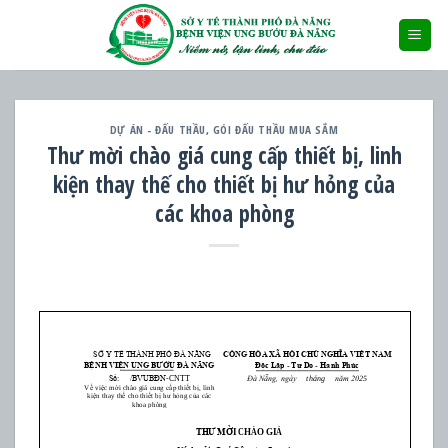
Skip
to
content
DỰ ÁN - ĐẤU THẦU
,
GÓI ĐẤU THẦU MUA SẮM
Thư mời chào giá cung cấp thiết bị, linh
kiện thay thế cho thiết bị hư hỏng của
các khoa phòng