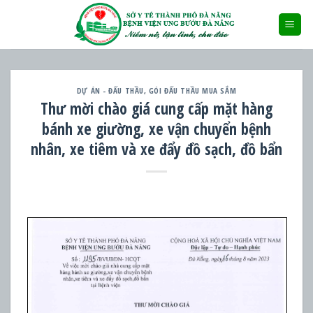
Skip
to
content
DỰ ÁN - ĐẤU THẦU
,
GÓI ĐẤU THẦU MUA SẮM
Thư mời chào giá cung cấp mặt hàng
bánh xe giường, xe vận chuyển bệnh
nhân, xe tiêm và xe đẩy đồ sạch, đồ bẩn