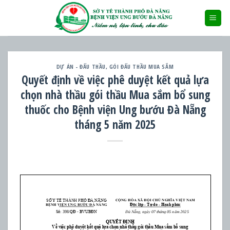
Skip
to
content
DỰ ÁN - ĐẤU THẦU
,
GÓI ĐẤU THẦU MUA SẮM
Quyết định về việc phê duyệt kết quả lựa
chọn nhà thầu gói thầu Mua sắm bổ sung
thuốc cho Bệnh viện Ung bướu Đà Nẵng
tháng 5 năm 2025