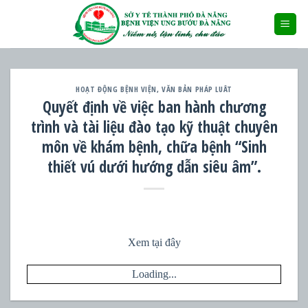
Skip
to
content
HOẠT ĐỘNG BỆNH VIỆN
,
VĂN BẢN PHÁP LUÂT
Quyết định về việc ban hành chương
trình và tài liệu đào tạo kỹ thuật chuyên
môn về khám bệnh, chữa bệnh “Sinh
thiết vú dưới hướng dẫn siêu âm”.
Xem tại đây
Loading...