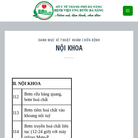
Skip
to
content
DANH MỤC KĨ THUẬT KHÁM CHỮA BỆNH
NỘI KHOA
II. NỘI KHOA
Bơm rửa bàng quang,
112
bơm hoá chất
Bơm tiêm hoá chất vào
113
khoang nội tuỷ
Bơm truyền hoá chất liên
114
tục (12-24 giờ) với máy
infuso Mate-P