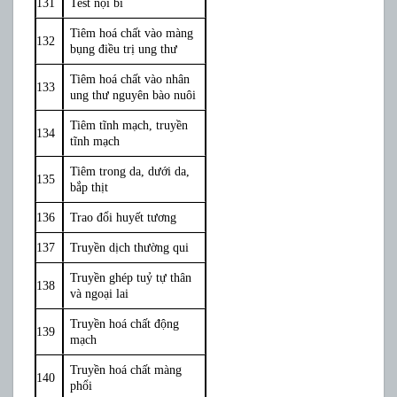
131
Test nội bì
Tiêm hoá chất vào màng
132
bụng điều trị ung thư
Tiêm hoá chất vào nhân
133
ung thư nguyên bào nuôi
Tiêm tĩnh mạch, truyền
134
tĩnh mạch
Tiêm trong da, dưới da,
135
bắp thịt
136
Trao đổi huyết tương
137
Truyền dịch thường qui
Truyền ghép tuỷ tự thân
138
và ngoại lai
Truyền hoá chất động
139
mạch
Truyền hoá chất màng
140
phổi