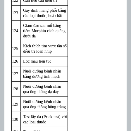
122
Gạn tiểu cầu điều trị
Gây dính màng phổi bằng
123
các loại thuốc, hoá chất
Giảm đau sau mổ bằng
124
tiêm Morphin cách quãng
dưới da
Kích thích tim vượt tần số
125
điều trị loạn nhịp
126
Lọc máu liên tục
Nuôi dưỡng bệnh nhân
127
bằng đường tĩnh mạch
Nuôi dưỡng bệnh nhân
128
qua ống thông dạ dày
Nuôi dưỡng bệnh nhân
129
qua ống thông hỗng tràng
Test lẩy da (Prick test) với
130
các loại thuốc