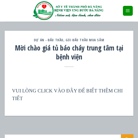
Skip
to
content
DỰ ÁN - ĐẤU THẦU
,
GÓI ĐẤU THẦU MUA SẮM
Mời chào giá tủ báo cháy trung tâm tại
bệnh viện
VUI LÒNG CLICK VÀO ĐÂY ĐỂ BIẾT THÊM CHI
TIẾT