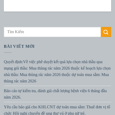
BÀI VIẾT MỚI
Quyết định:Về việc phê duyệt kết quả lựa chọn nhà thầu qua
mạng gói thầu: Mua thùng rác năm 2026 thuộc kế hoạch lựa chọn
nhà thầu: Mua thùng rác năm 2026 thuộc dự toán mua sắm: Mua
thùng rác năm 2026
Báo cáo tự kiểm tra, đánh giá chất lượng bệnh viện 6 tháng đầu
năm 2026.
Yêu cầu báo giá cho KHLCNT dự toán mua sắm: Thuê đơn vị tổ
chức Hội nghị chuyên đề ung thư vú ở phụ nữ trẻ.