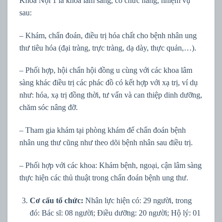
Khoa Nội 1 là khoa lâm sàng, có chức năng, nhiệm vụ
sau:
– Khám, chẩn đoán, điều trị hóa chất cho bệnh nhân ung
thư tiêu hóa (đại tràng, trực tràng, dạ dày, thực quản,…).
– Phối hợp, hội chẩn hội đồng u cùng với các khoa lâm
sàng khác điều trị các phác đồ có kết hợp với xạ trị, ví dụ
như: hóa, xạ trị đồng thời, tư vấn và can thiệp dinh dưỡng,
chăm sóc nâng đỡ.
– Tham gia khám tại phòng khám để chẩn đoán bệnh
nhân ung thư cũng như theo dõi bệnh nhân sau điều trị.
– Phối hợp với các khoa: Khám bệnh, ngoại, cận lâm sàng
thực hiện các thủ thuật trong chẩn đoán bệnh ung thư.
Cơ cấu tổ chức:
Nhân lực hiện có: 29 người, trong
đó: Bác sĩ: 08 người; Điều dưỡng: 20 người; Hộ lý: 01