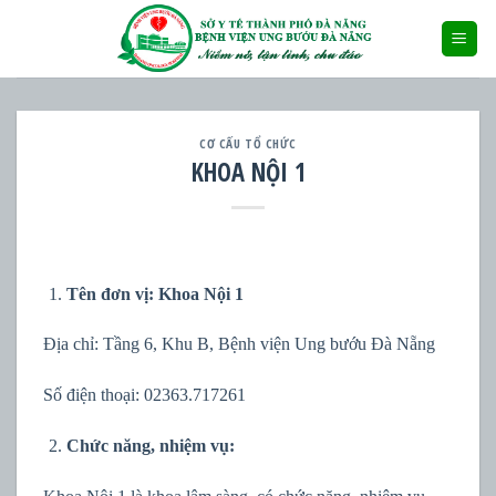
Skip
to
content
CƠ CẤU TỔ CHỨC
KHOA NỘI 1
Tên đơn vị: Khoa Nội 1
Địa chỉ: Tầng 6, Khu B, Bệnh viện Ung bướu Đà Nẵng
Số điện thoại: 02363.717261
Chức năng, nhiệm vụ: