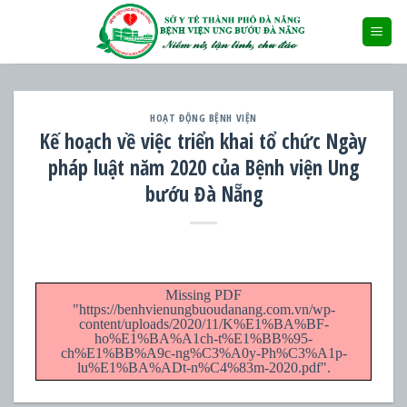
Skip
to
content
HOẠT ĐỘNG BỆNH VIỆN
Kế hoạch về việc triển khai tổ chức Ngày
pháp luật năm 2020 của Bệnh viện Ung
bướu Đà Nẵng
Missing PDF
"https://benhvienungbuoudanang.com.vn/wp-
content/uploads/2020/11/K%E1%BA%BF-
ho%E1%BA%A1ch-t%E1%BB%95-
ch%E1%BB%A9c-ng%C3%A0y-Ph%C3%A1p-
lu%E1%BA%ADt-n%C4%83m-2020.pdf".