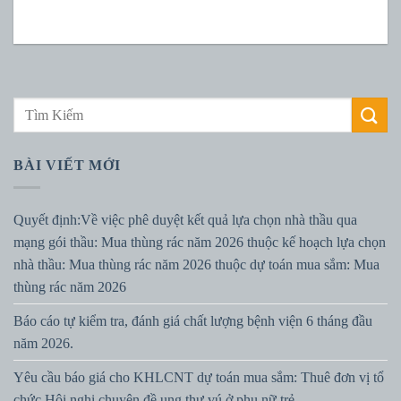
BÀI VIẾT MỚI
Quyết định:Về việc phê duyệt kết quả lựa chọn nhà thầu qua
mạng gói thầu: Mua thùng rác năm 2026 thuộc kế hoạch lựa chọn
nhà thầu: Mua thùng rác năm 2026 thuộc dự toán mua sắm: Mua
thùng rác năm 2026
Báo cáo tự kiểm tra, đánh giá chất lượng bệnh viện 6 tháng đầu
năm 2026.
Yêu cầu báo giá cho KHLCNT dự toán mua sắm: Thuê đơn vị tổ
chức Hội nghị chuyên đề ung thư vú ở phụ nữ trẻ.