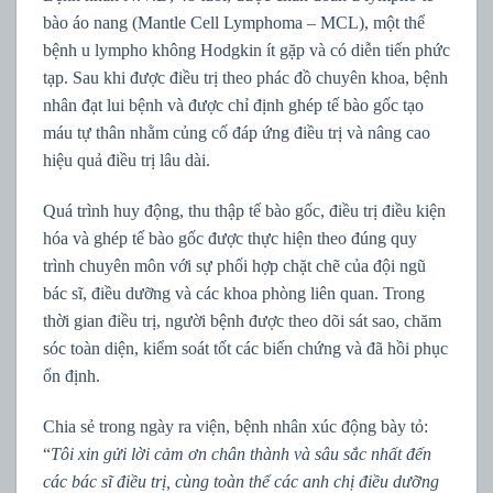
bào áo nang (Mantle Cell Lymphoma – MCL), một thể
bệnh u lympho không Hodgkin ít gặp và có diễn tiến phức
tạp. Sau khi được điều trị theo phác đồ chuyên khoa, bệnh
nhân đạt lui bệnh và được chỉ định ghép tế bào gốc tạo
máu tự thân nhằm củng cố đáp ứng điều trị và nâng cao
hiệu quả điều trị lâu dài.
Quá trình huy động, thu thập tế bào gốc, điều trị điều kiện
hóa và ghép tế bào gốc được thực hiện theo đúng quy
trình chuyên môn với sự phối hợp chặt chẽ của đội ngũ
bác sĩ, điều dưỡng và các khoa phòng liên quan. Trong
thời gian điều trị, người bệnh được theo dõi sát sao, chăm
sóc toàn diện, kiểm soát tốt các biến chứng và đã hồi phục
ổn định.
Chia sẻ trong ngày ra viện, bệnh nhân xúc động bày tỏ:
“
Tôi xin gửi lời cảm ơn chân thành và sâu sắc nhất đến
các bác sĩ điều trị, cùng toàn thể các anh chị điều dưỡng