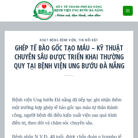
Skip
to
content
HOẠT ĐỘNG BỆNH VIỆN
,
TIN NỔI BẬT
GHÉP TẾ BÀO GỐC TẠO MÁU – KỸ THUẬT
CHUYÊN SÂU ĐƯỢC TRIỂN KHAI THƯỜNG
QUY TẠI BỆNH VIỆN UNG BƯỚU ĐÀ NẴNG
Bệnh viện Ung bướu Đà nẵng đã tiếp tục ghi nhận thêm
một trường hợp ghép tế bào gốc tạo máu tự thân thành
công, người bệnh đủ điều kiện xuất viện sau quá trình
điều trị, theo dõi và chăm sóc chuyên sâu.
Bệnh nhân N.V.Đ, 48 tuổi, được chẩn đoán u lympho tế