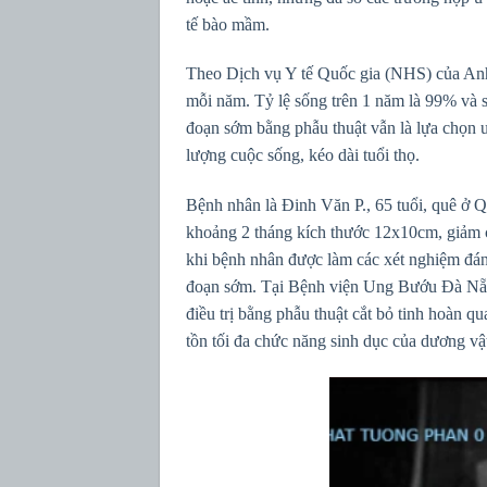
tế bào mầm.
Theo Dịch vụ Y tế Quốc gia (NHS) của Anh
mỗi năm. Tỷ lệ sống trên 1 năm là 99% và sa
đoạn sớm bằng phẫu thuật vẫn là lựa chọn ưu
lượng cuộc sống, kéo dài tuổi thọ.
Bệnh nhân là Đinh Văn P., 65 tuổi, quê ở Q
khoảng 2 tháng kích thước 12x10cm, giảm c
khi bệnh nhân được làm các xét nghiệm đán
đoạn sớm. Tại Bệnh viện Ung Bướu Đà Nẵng
điều trị bằng phẫu thuật cắt bỏ tinh hoàn q
tồn tối đa chức năng sinh dục của dương vật