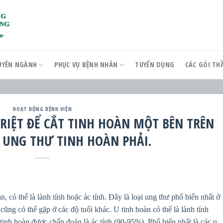
UYÊN NGÀNH
PHỤC VỤ BỆNH NHÂN
TUYỂN DỤNG
CÁC GÓI T
HOẠT ĐỘNG BỆNH VIỆN
TRIỆT ĐỂ CẮT TINH HOÀN MỘT BÊN TRÊN
UNG THƯ TINH HOÀN PHẢI.
n, có thể là lành tính hoặc ác tính. Đây là loại ung thư phổ biến nhất ở
 cũng có thể gặp ở các độ tuổi khác. U tinh hoàn có thể là lành tính
tinh hoàn được chẩn đoán là ác tính (90-95%), Phổ biến nhất là các u