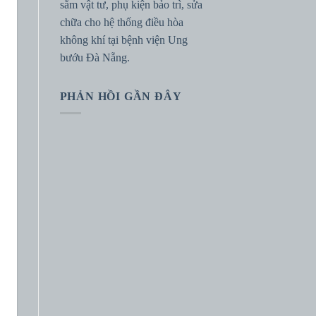
sắm vật tư, phụ kiện bảo trì, sửa
chữa cho hệ thống điều hòa
không khí tại bệnh viện Ung
bướu Đà Nẵng.
PHẢN HỒI GẦN ĐÂY