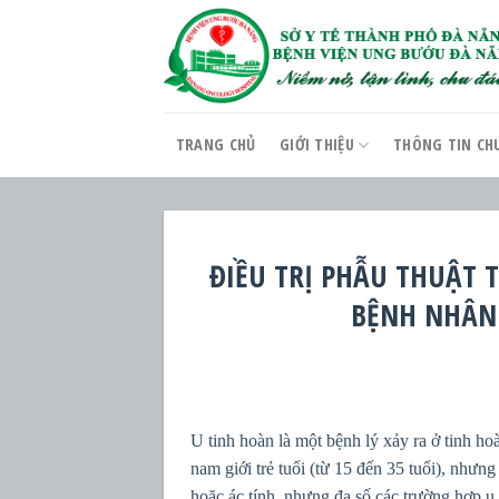
Skip
to
content
TRANG CHỦ
GIỚI THIỆU
THÔNG TIN CH
ĐIỀU TRỊ PHẪU THUẬT 
BỆNH NHÂN 
U tinh hoàn là một bệnh lý xảy ra ở tinh hoà
nam giới trẻ tuổi (từ 15 đến 35 tuổi), nhưng
hoặc ác tính, nhưng đa số các trường hợp u 