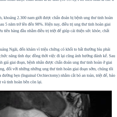
, khoảng 2.300 nam giới được chẩn đoán bị bệnh ung thư tinh hoàn
u 5 năm trở lên đến 98%. Hiện nay, điều trị ung thư tinh hoàn giai
 tiên hàng đầu nhằm điều trị triệt để giúp cải thiện sức khỏe, chất
uảng Ngãi, đến khám vì triệu chứng có khối to bất thường bìu phải
hức năng tình dục đồng thời việc đi lại cũng ảnh hưởng đánh kể. Sau
h giá giai đoạn, bệnh nhân được chẩn đoán ung thư tinh hoàn ở giai
, đối với những những ung thư tinh hoàn giai đoạn sớm, chúng tôi
ua đường bẹn (Inguinal Orchiectomy) nhằm cắt bỏ an toàn, triệt để, bảo
 và tinh hoàn bên còn lại.