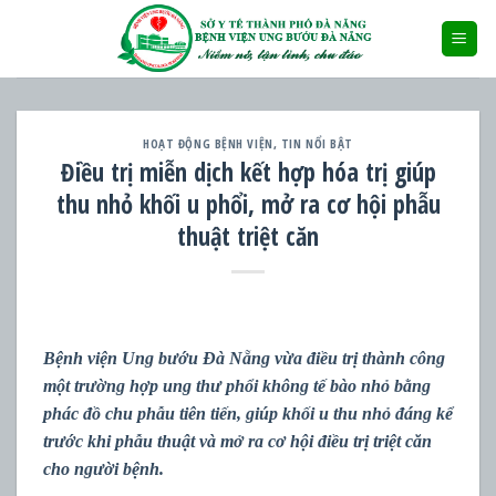
Skip
to
content
HOẠT ĐỘNG BỆNH VIỆN
,
TIN NỔI BẬT
Điều trị miễn dịch kết hợp hóa trị giúp
thu nhỏ khối u phổi, mở ra cơ hội phẫu
thuật triệt căn
Bệnh viện Ung bướu Đà Nẵng vừa điều trị thành công
một trường hợp ung thư phổi không tế bào nhỏ bằng
phác đồ chu phẫu tiên tiến, giúp khối u thu nhỏ đáng kể
trước khi phẫu thuật và mở ra cơ hội điều trị triệt căn
cho người bệnh.