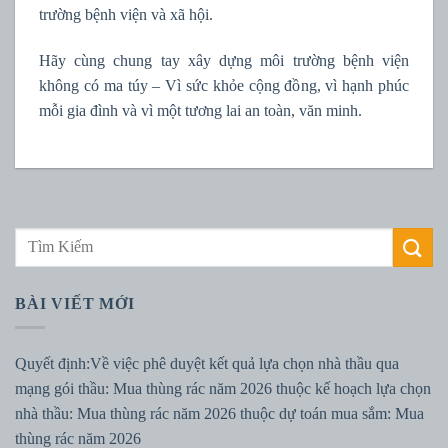
trường bệnh viện và xã hội.
Hãy cùng chung tay xây dựng môi trường bệnh viện
không có ma túy – Vì sức khỏe cộng đồng, vì hạnh phúc
mỗi gia đình và vì một tương lai an toàn, văn minh.
BÀI VIẾT MỚI
Quyết định:Về việc phê duyệt kết quả lựa chọn nhà thầu qua
mạng gói thầu: Mua thùng rác năm 2026 thuộc kế hoạch lựa chọn
nhà thầu: Mua thùng rác năm 2026 thuộc dự toán mua sắm: Mua
thùng rác năm 2026