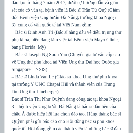
đào tạo từ tháng 7 năm 2017, dưới sự hướng dẫn và giám
sát của cố vấn tại bệnh viện là Bác sĩ Trần Tứ Quý (Giám
đốc Bệnh viện Ung bướu Đà Nẵng; trưởng khoa Ngoại
3), cùng cố vấn quốc tế tại Việt Nam gồm:
– Bác sĩ Đinh Anh Trí (Bác sĩ hàng đầu về điều trị ung thư
phụ khoa, hiện đang làm việc tại Bệnh viện Mayo Clinic,
bang Florida, Mỹ)
– Bác sĩ Joseph Ng Soon Yau (Chuyên gia tư vấn cấp cao
về Ung thư phụ khoa tại Viện Ung thư Đại học Quốc gia
Singapore – NSIS)
– Bác sĩ Linda Van Le (Giáo sư khoa Ung thư phụ khoa
tại trường Y UNC Chapal Hill và thành viên của Trung
tâm Ung thư Lineberger).
Bác sĩ Trần Thị Như Quỳnh đang công tác tại khoa Ngoại
3 – bệnh viện Ung bướu Đà Nẵng là bác sĩ đầu tiên của
châu Á được hiệp hội lựa chọn đào tạo. Hằng tháng bác sĩ
Quỳnh phải gửi báo cáo cho Hội đồng bác sĩ phụ khoa
quốc tế. Hội đồng gồm các thành viên là những bác sĩ đầu