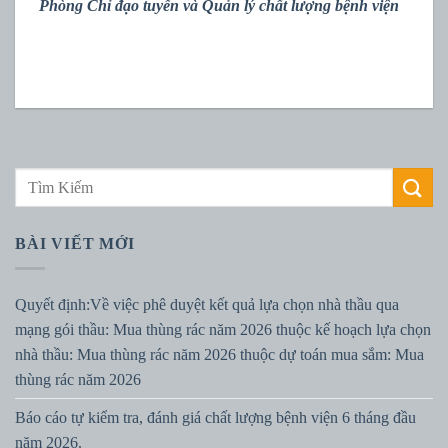
Phòng Chỉ đạo tuyến và Quản lý chất lượng bệnh viện
BÀI VIẾT MỚI
Quyết định:Về việc phê duyệt kết quả lựa chọn nhà thầu qua
mạng gói thầu: Mua thùng rác năm 2026 thuộc kế hoạch lựa chọn
nhà thầu: Mua thùng rác năm 2026 thuộc dự toán mua sắm: Mua
thùng rác năm 2026
Báo cáo tự kiểm tra, đánh giá chất lượng bệnh viện 6 tháng đầu
năm 2026.