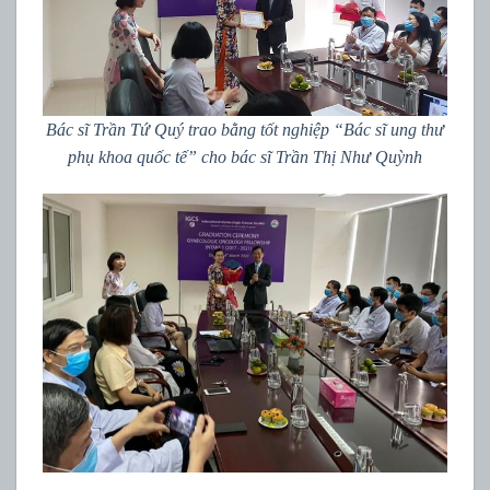
Bác sĩ Trần Tứ Quý trao bằng tốt nghiệp “Bác sĩ ung thư
phụ khoa quốc tế” cho bác sĩ Trần Thị Như Quỳnh