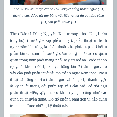
Khối u sau khi được cắt bỏ (A), khuyết hổng thành ngực (B),
thành ngực được tái tạo bằng vật liệu và vạt da cơ lưng rộng
(C), sau phẫu thuật (C)
Theo Bác sĩ Đặng Nguyên Kha trưởng khoa Ung bướu
tổng hợp (Trưởng ê kíp phẫu thuật), phẫu thuật u thành
ngực xâm lấn rộng là phẫu thuật khá phức tạp vì khối u
phần lớn đã xâm lấn xương sườn cũng như các cơ quan
quan trọng như phổi màng phổi hay cơ hoành. Việc cắt bỏ
rộng rãi khối u để lại khuyết hổng lớn ở thành ngực, do
vậy cần phải phẫu thuật tái tạo thành ngực kèm theo. Phẫu
thuật cắt rộng khối u thành ngực và tái tạo lại thành ngực
là kỹ thuật tương đối phức tạp yêu cầu phải có đội ngũ
phẫu thuật viên, gây mê có kinh nghiệm cũng như các
dụng cụ chuyên dụng. Do đó không phải đơn vị nào cũng
triển khai được những kỹ thuật này.