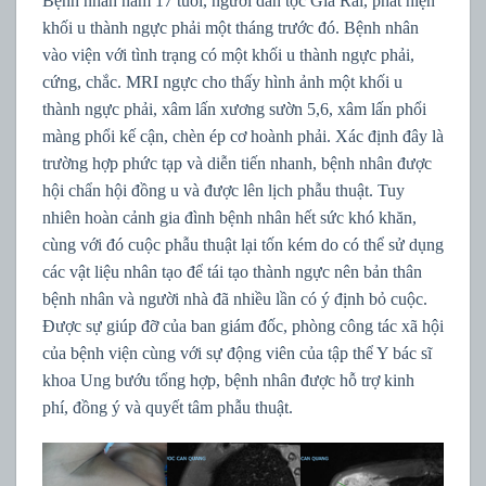
Bệnh nhân nam 17 tuổi, người dân tộc Gia Rai, phát hiện
khối u thành ngực phải một tháng trước đó. Bệnh nhân
vào viện với tình trạng có một khối u thành ngực phải,
cứng, chắc. MRI ngực cho thấy hình ảnh một khối u
thành ngực phải, xâm lấn xương sườn 5,6, xâm lấn phổi
màng phổi kế cận, chèn ép cơ hoành phải. Xác định đây là
trường hợp phức tạp và diễn tiến nhanh, bệnh nhân được
hội chẩn hội đồng u và được lên lịch phẫu thuật. Tuy
nhiên hoàn cảnh gia đình bệnh nhân hết sức khó khăn,
cùng với đó cuộc phẫu thuật lại tốn kém do có thể sử dụng
các vật liệu nhân tạo để tái tạo thành ngực nên bản thân
bệnh nhân và người nhà đã nhiều lần có ý định bỏ cuộc.
Được sự giúp đỡ của ban giám đốc, phòng công tác xã hội
của bệnh viện cùng với sự động viên của tập thể Y bác sĩ
khoa Ung bướu tổng hợp, bệnh nhân được hỗ trợ kinh
phí, đồng ý và quyết tâm phẫu thuật.