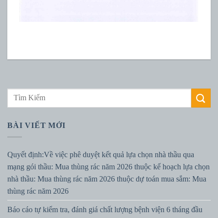
BÀI VIẾT MỚI
Quyết định:Về việc phê duyệt kết quả lựa chọn nhà thầu qua
mạng gói thầu: Mua thùng rác năm 2026 thuộc kế hoạch lựa chọn
nhà thầu: Mua thùng rác năm 2026 thuộc dự toán mua sắm: Mua
thùng rác năm 2026
Báo cáo tự kiểm tra, đánh giá chất lượng bệnh viện 6 tháng đầu