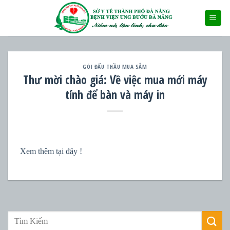
Skip
to
content
GÓI ĐẤU THẦU MUA SẮM
Thư mời chào giá: Về việc mua mới máy
tính để bàn và máy in
Xem thêm tại đây !