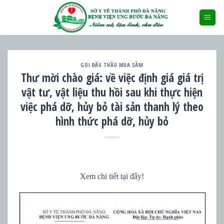
Skip
to
content
GÓI ĐẤU THẦU MUA SẮM
Thư mời chào giá: về việc định giá giá trị
vật tư, vật liệu thu hồi sau khi thực hiện
việc phá dỡ, hủy bỏ tài sản thanh lý theo
hình thức phá dỡ, hủy bỏ
Xem chi tiết tại đây!