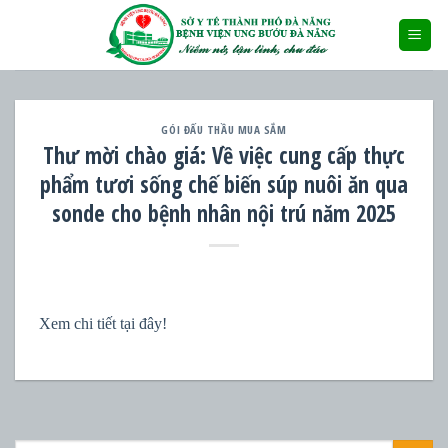
Skip
to
content
GÓI ĐẤU THẦU MUA SẮM
Thư mời chào giá: Về việc cung cấp thực
phẩm tươi sống chế biến súp nuôi ăn qua
sonde cho bệnh nhân nội trú năm 2025
Xem chi tiết tại đây!