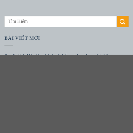
BÀI VIẾT MỚI
Quyết định:Về việc phê duyệt kết quả lựa chọn nhà thầu qua
mạng gói thầu: Mua thùng rác năm 2026 thuộc kế hoạch lựa chọn
nhà thầu: Mua thùng rác năm 2026 thuộc dự toán mua sắm: Mua
thùng rác năm 2026
Báo cáo tự kiểm tra, đánh giá chất lượng bệnh viện 6 tháng đầu
năm 2026.
Yêu cầu báo giá cho KHLCNT dự toán mua sắm: Thuê đơn vị tổ
chức Hội nghị chuyên đề ung thư vú ở phụ nữ trẻ.
Đại phẫu gần 10 giờ điều trị ung thư khoang miệng xâm lấn rộng: