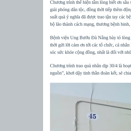
Chương trình thể hiện tấm lòng biết ơn sâu
giải phóng dân tộc, đồng thời tiếp thêm độ
suất quà ý nghĩa đã được trao tận tay các b
bộ lão thành cách mạng, thương bệnh binh, gia
Bệnh viện Ung Bướu Đà Nẵng bày tỏ lòng biế
thời gửi lời cảm ơn tới các tổ chức, cá nh
sóc sức khỏe cộng đồng, nhất là đối với n
Chương trình trao quà nhân dịp 30/4 là hoạ
nguồn”, khơi dậy tinh thần đoàn kết, sẻ chi