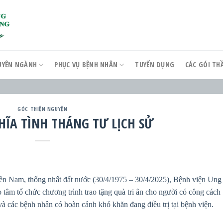
UYÊN NGÀNH
PHỤC VỤ BỆNH NHÂN
TUYỂN DỤNG
CÁC GÓI T
GÓC THIỆN NGUYỆN
HĨA TÌNH THÁNG TƯ LỊCH SỬ
n Nam, thống nhất đất nước (30/4/1975 – 30/4/2025), Bệnh viện Ung
tâm tổ chức chương trình trao tặng quà tri ân cho người có công cách
à các bệnh nhân có hoàn cảnh khó khăn đang điều trị tại bệnh viện.